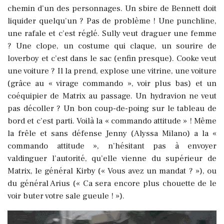
chemin d’un des personnages. Un sbire de Bennett doit
liquider quelqu’un ? Pas de problème ! Une punchline,
une rafale et c’est réglé. Sully veut draguer une femme
? Une clope, un costume qui claque, un sourire de
loverboy et c’est dans le sac (enfin presque). Cooke veut
une voiture ? Il la prend, explose une vitrine, une voiture
(grâce au « virage commando », voir plus bas) et un
coéquipier de Matrix au passage. Un hydravion ne veut
pas décoller ? Un bon coup-de-poing sur le tableau de
bord et c’est parti. Voilà la « commando attitude » ! Même
la frêle et sans défense Jenny (Alyssa Milano) a la «
commando attitude », n’hésitant pas à envoyer
valdinguer l’autorité, qu’elle vienne du supérieur de
Matrix, le général Kirby (« Vous avez un mandat ? »), ou
du général Arius (« Ca sera encore plus chouette de le
voir buter votre sale gueule ! »).