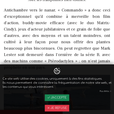
Antichambre vers le nanar, « Commando » a donc ceci
d’exceptionnel qu’il combine à merveille bon film
d’action, buddy-movie efficace (avec le duo Matrix-
Cindy), jeux d’acteur jubilatoires et ce grain de folie que
d’autres, avec des moyens et un talent moindres, ont
cultivé à leur façon pour nous offrir des plantes
beaucoup plus biscornues. On peut regretter que Mark
Lester soit demeuré dans l’ornière de la série B, avec
des machins comme « Ptérodactyles » ; on n’est jamais
prophète en son pays.
Ce site web utilise des cookies, uniquement à des fins statistiques.
Ils nous permettent de connaître la fréquentation de notre site web, et
les contenus qui vous intéressent.
Plus d'infos
J'ACCEPTE
JE REFUSE