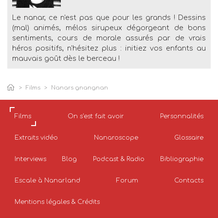
Le nanar, ce n'est pas que pour les grands ! Dessins
(mal) animés, mélos sirupeux dégorgeant de bons
sentiments, cours de morale assurés par de vrais
héros positifs, n'hésitez plus : initiez vos enfants au
mauvais goût dès le berceau !
Films
Nanars gnangnan
Films
On s'est fait avoir
Personnalités
Extraits vidéo
Nanaroscope
Glossaire
Interviews
Blog
Podcast & Radio
Bibliographie
Escale à Nanarland
Forum
Contacts
Mentions légales & Crédits