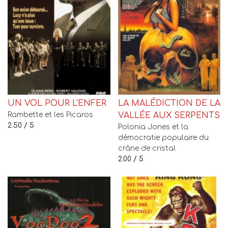
UN VOL POUR L'ENFER
LA MALÉDICTION DE LA
Rambette et les Picaros
VALLÉE AUX SERPENTS
2.50 / 5
Polonia Jones et la
démocratie populaire du
crâne de cristal
2.00 / 5