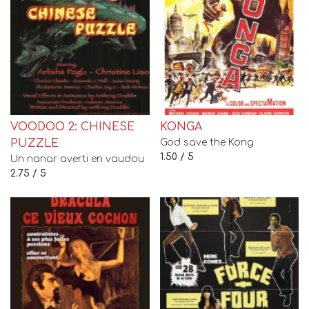
VOODOO 2: CHINESE
KONGA
PUZZLE
God save the Kong
1.50 / 5
Un nanar averti en vaudou
2.75 / 5