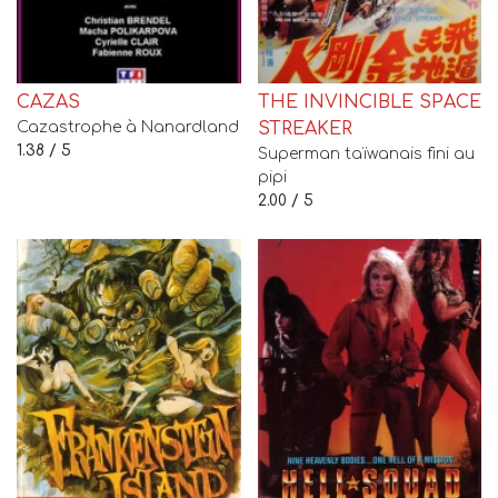
CAZAS
THE INVINCIBLE SPACE
Cazastrophe à Nanardland
STREAKER
1.38 / 5
Superman taïwanais fini au
pipi
2.00 / 5