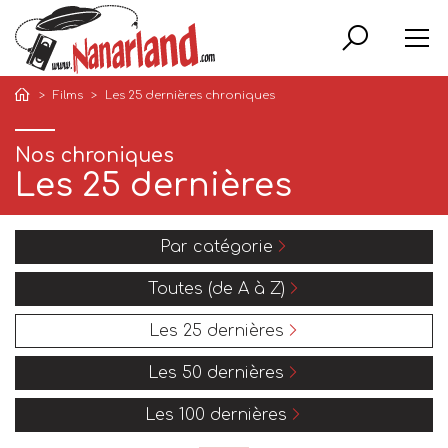
Rech
Films
Les 25 dernières chroniques
Nos chroniques
Les 25 dernières
Par catégorie
Toutes (de A à Z)
Les 25 dernières
Les 50 dernières
Les 100 dernières