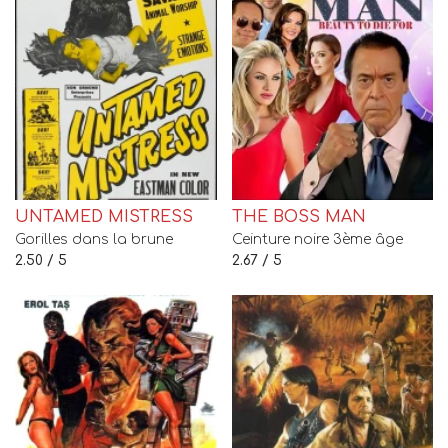
UNTAMED MISTRESS
THE BOSS MAN
Gorilles dans la brune
Ceinture noire 3ème âge
2.50 / 5
2.67 / 5