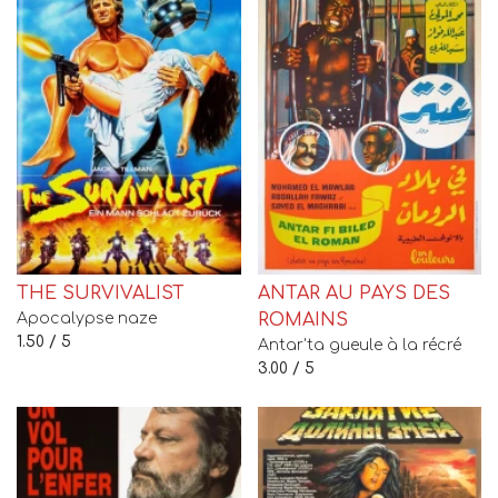
THE SURVIVALIST
ANTAR AU PAYS DES
Apocalypse naze
ROMAINS
1.50 / 5
Antar'ta gueule à la récré
3.00 / 5