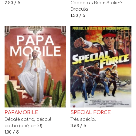
2.50 / 5
Coppola’s Bram Stoker’s
Dracula
1.50 / 5
PAPAMOBILE
SPECIAL FORCE
Décalé catho, décalé
Très spécial
catho (ohé, ohé !)
3.88 / 5
1.00 / 5