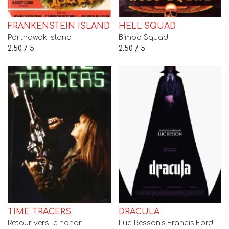
FRANKENSTEIN ISLAND
HELL SQUAD
Portnawak Island
Bimbo Squad
2.50 / 5
2.50 / 5
TIME TRACERS
DRACULA
Retour vers le nanar
Luc Besson’s Francis Ford