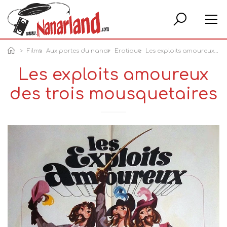
Rech
Films
Aux portes du nanar
Erotique
Les exploits amoureux des trois mousquetaires
Les exploits amoureux
des trois mousquetaires