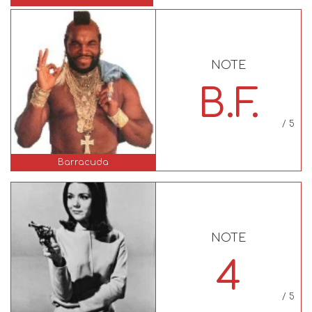
NOTE
B.F.
/ 5
Barracuda
NOTE
4
/ 5