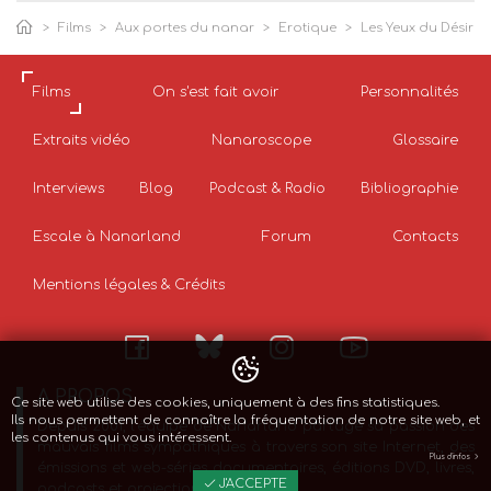
Films
Aux portes du nanar
Erotique
Les Yeux du Désir
Films
On s'est fait avoir
Personnalités
Extraits vidéo
Nanaroscope
Glossaire
Interviews
Blog
Podcast & Radio
Bibliographie
Escale à Nanarland
Forum
Contacts
Mentions légales & Crédits
A PROPOS
Ce site web utilise des cookies, uniquement à des fins statistiques.
Ils nous permettent de connaître la fréquentation de notre site web, et
Depuis 2001, l’équipe de Nanarland partage sa passion des
les contenus qui vous intéressent.
mauvais films sympathiques à travers son site Internet, des
Plus d'infos
émissions et web-séries documentaires, éditions DVD, livres,
J'ACCEPTE
podcasts et projections de films.