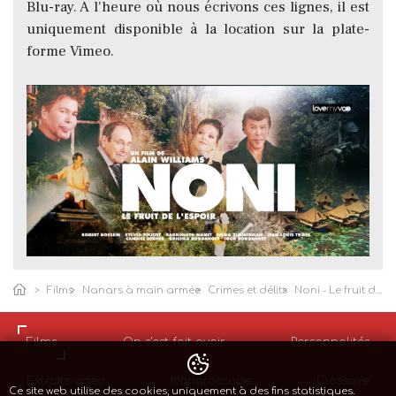
Blu-ray. A l'heure où nous écrivons ces lignes, il est
uniquement disponible à la location sur la plate-
forme Vimeo.
Films
Nanars à main armée
Crimes et délits
Noni - Le fruit de l'espoir
Films
On s'est fait avoir
Personnalités
Extraits vidéo
Nanaroscope
Glossaire
Ce site web utilise des cookies, uniquement à des fins statistiques.