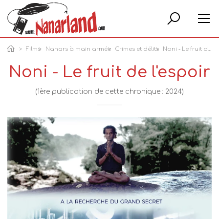
Rech
Films
Nanars à main armée
Crimes et délits
Noni - Le fruit de l'espoir
Noni - Le fruit de l'espoir
(1ère publication de cette chronique : 2024)