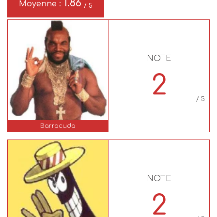
1.86
Moyenne :
/ 5
NOTE
2
/ 5
Barracuda
NOTE
2