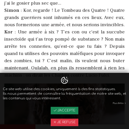
j'ai le gosier plus sec que...
Simon
: Kor, regarde ! Le Tombeau des Quatre ! Quatre
grands guerriers sont inhumés en ces lieux. Avec eux,
nous formerions une armée, et nous serions invincibles.
Kor
: Une armée à six ? T'es con ou c'est la succube
insectoïde qui t'as trop pompé de substance ? Non mais
arrête tes conneries, qu'est-ce que tu fais ? Depuis
quand tu utilises des pouvoirs maléfiques pour invoquer
des zombies, toi ? C'est malin, ils veulent nous buter
maintenant. Oulalah, en plus ils ressemblent à rien les
machins : on dirait les Charlots contre Lucio Fulci.
Ce site web utilise des cookies, uniquement à des fins statistiques.
Ils nous permettent de connaître la fréquentation de notre site web, et
les contenus qui vous intéressent.
Plus d'infos
J'ACCEPTE
JE REFUSE