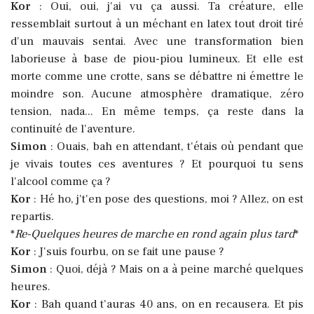
Kor
: Oui, oui, j'ai vu ça aussi. Ta créature, elle
ressemblait surtout à un méchant en latex tout droit tiré
d'un mauvais sentai. Avec une transformation bien
laborieuse à base de piou-piou lumineux. Et elle est
morte comme une crotte, sans se débattre ni émettre le
moindre son. Aucune atmosphère dramatique, zéro
tension, nada... En même temps, ça reste dans la
continuité de l'aventure.
Simon
: Ouais, bah en attendant, t'étais où pendant que
je vivais toutes ces aventures ? Et pourquoi tu sens
l'alcool comme ça ?
Kor
: Hé ho, j't'en pose des questions, moi ? Allez, on est
repartis.
*
Re-Quelques heures de marche en rond again plus tard
*
Kor
: J'suis fourbu, on se fait une pause ?
Simon
: Quoi, déjà ? Mais on a à peine marché quelques
heures.
Kor
: Bah quand t'auras 40 ans, on en recausera. Et pis