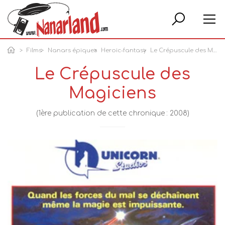
Rech
Films
Nanars épiques
Heroic-fantasy
Le Crépuscule des Magiciens
Le Crépuscule des
Magiciens
(1ère publication de cette chronique : 2008)