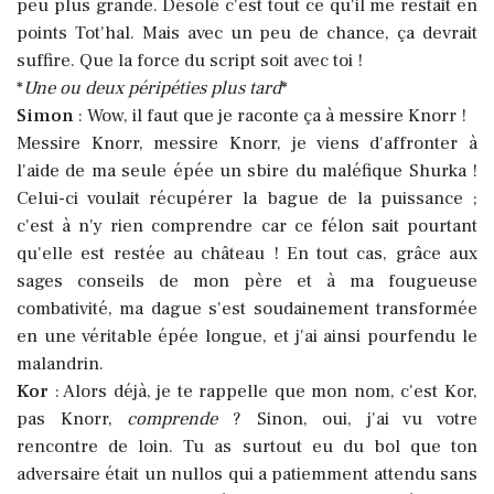
peu plus grande. Désolé c'est tout ce qu'il me restait en
points Tot'hal. Mais avec un peu de chance, ça devrait
suffire. Que la force du script soit avec toi !
*
Une ou deux péripéties plus tard
*
Simon
: Wow, il faut que je raconte ça à messire Knorr !
Messire Knorr, messire Knorr, je viens d'affronter à
l'aide de ma seule épée un sbire du maléfique Shurka !
Celui-ci voulait récupérer la bague de la puissance ;
c'est à n'y rien comprendre car ce félon sait pourtant
qu'elle est restée au château ! En tout cas, grâce aux
sages conseils de mon père et à ma fougueuse
combativité, ma dague s'est soudainement transformée
en une véritable épée longue, et j'ai ainsi pourfendu le
malandrin.
Kor
: Alors déjà, je te rappelle que mon nom, c'est Kor,
pas Knorr,
comprende
? Sinon, oui, j'ai vu votre
rencontre de loin. Tu as surtout eu du bol que ton
adversaire était un nullos qui a patiemment attendu sans