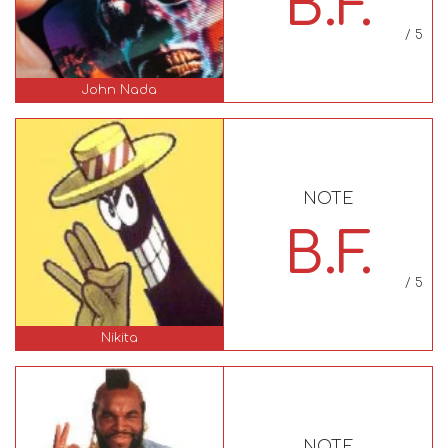
B.F.
/ 5
John Nada
NOTE
B.F.
/ 5
Nikita
NOTE