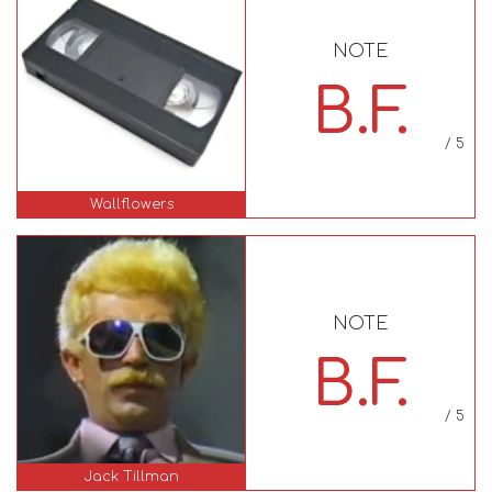
NOTE
B.F.
/ 5
Wallflowers
NOTE
B.F.
/ 5
Jack Tillman