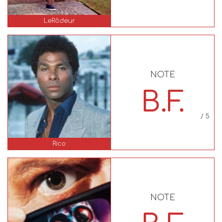
LeRôdeur
NOTE
B.F.
/ 5
Rico
NOTE