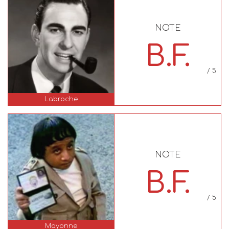
NOTE
B.F.
/ 5
Labroche
NOTE
B.F.
/ 5
Mayonne