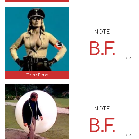
NOTE
B.F.
/ 5
TantePony
NOTE
B.F.
/ 5