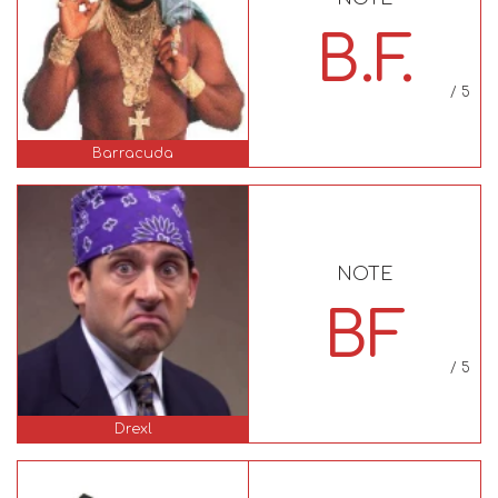
B.F.
/ 5
Barracuda
NOTE
BF
/ 5
Drexl