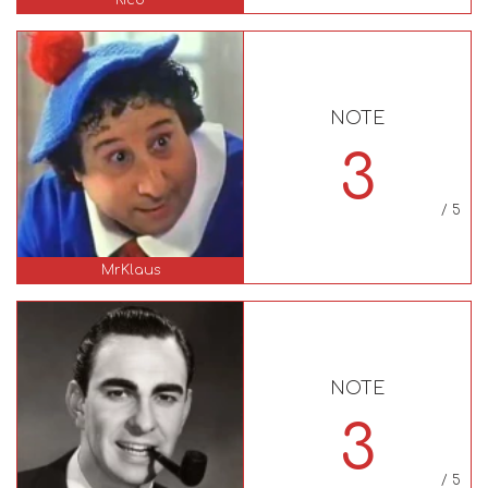
NOTE
3
/ 5
MrKlaus
NOTE
3
/ 5