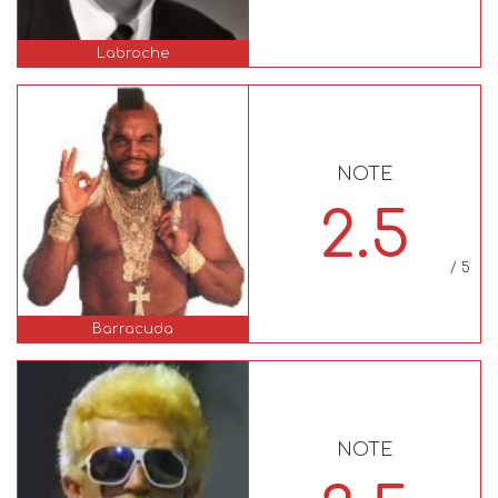
Labroche
NOTE
2.5
/ 5
Barracuda
NOTE