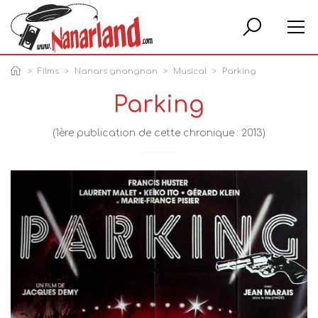
Rech
Films
Nanars gnangnan
Musical
Parking
Parking
(1ère publication de cette chronique : 2013)