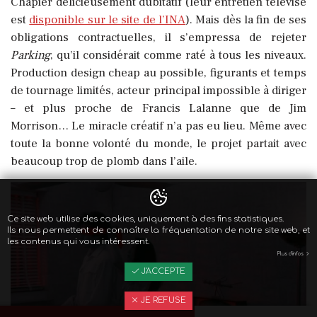
Chapier délicieusement dubitatif (leur entretien télévisé
est
disponible sur le site de l’INA
). Mais dès la fin de ses
obligations contractuelles, il s’empressa de rejeter
Parking
, qu’il considérait comme raté à tous les niveaux.
Production design cheap au possible, figurants et temps
de tournage limités, acteur principal impossible à diriger
– et plus proche de Francis Lalanne que de Jim
Morrison… Le miracle créatif n’a pas eu lieu. Même avec
toute la bonne volonté du monde, le projet partait avec
beaucoup trop de plomb dans l’aile.
Ce site web utilise des cookies, uniquement à des fins statistiques.
Ils nous permettent de connaître la fréquentation de notre site web, et
les contenus qui vous intéressent.
Plus d'infos
J'ACCEPTE
JE REFUSE