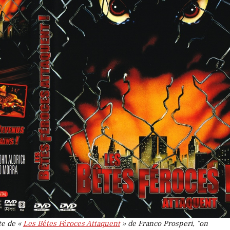
te de «
Les Bêtes Féroces Attaquent
» de Franco Prosperi, "on