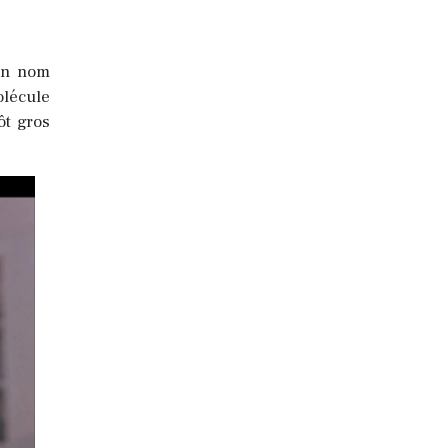
 un nom
lécule
ôt gros