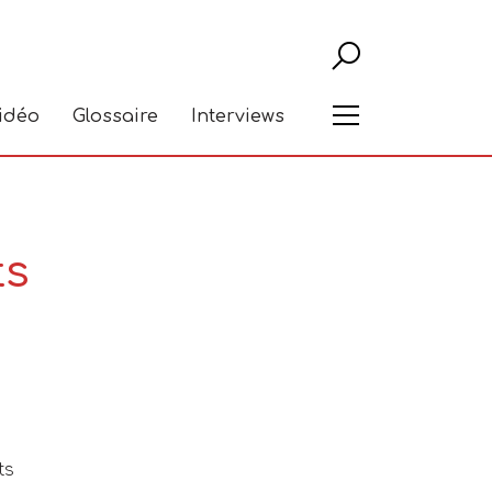
Recher
Menu
vidéo
Glossaire
Interviews
ts
ts