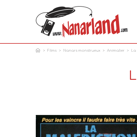
Films
Nanars monstrueux
Animalier
La
L