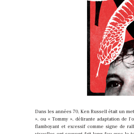
Dans les années 70, Ken Russell était un mett
», ou « Tommy », délirante adaptation de l’
flamboyant et excessif comme signe de ral
visuelles ont souvent fait long feu avec le t