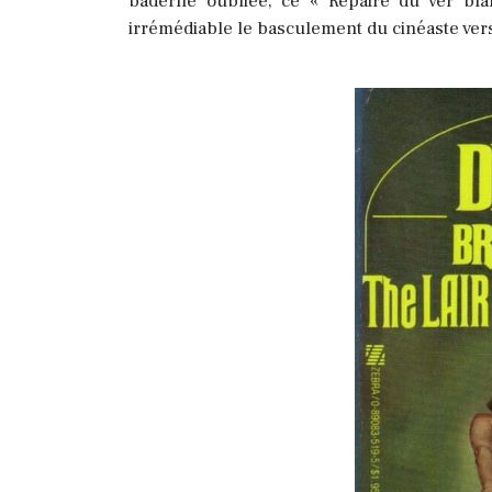
baderne oubliée, ce « Repaire du ver blan
irrémédiable le basculement du cinéaste vers 