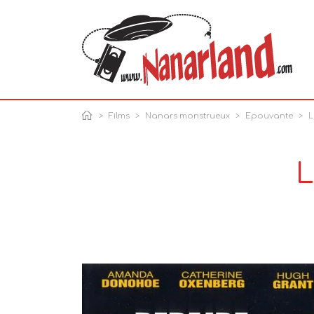
Films
Nanars monstrueux
Epouvante
L
L