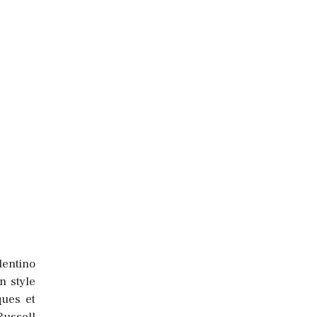
lentino
n style
ques et
Russell