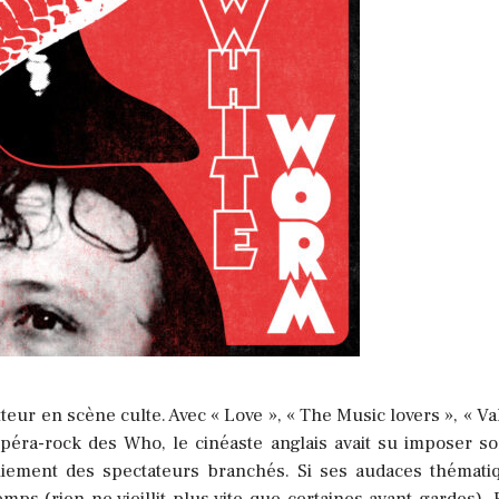
eur en scène culte. Avec « Love », « The Music lovers », « Va
opéra-rock des Who, le cinéaste anglais avait su imposer so
liement des spectateurs branchés. Si ses audaces thémati
emps (rien ne vieillit plus vite que certaines avant-gardes), 