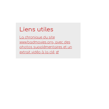
Liens utiles
La chronique du site
www.badmovies.org, avec des
photos supplémentaires et un
extrait vidéo à la clé.