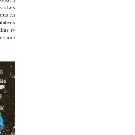
s « Les
plus en
tatives
ilms («
vec une