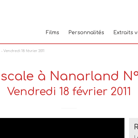
Films
Personnalités
Extraits 
 Vendredi 18 février 2011
scale à Nanarland N
Vendredi 18 février 2011
L