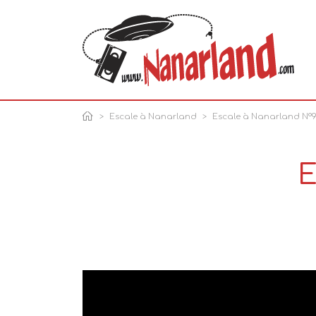
Escale à Nanarland
Escale à Nanarland N°9 -
E