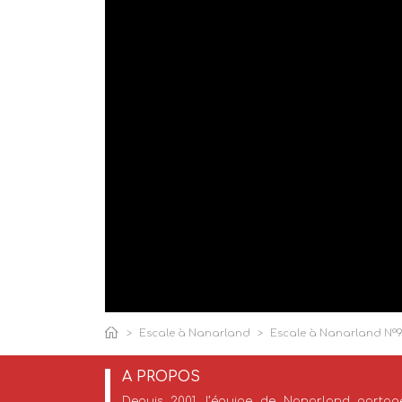
Escale à Nanarland
Escale à Nanarland N°9 -
A PROPOS
Depuis 2001, l’équipe de Nanarland partag