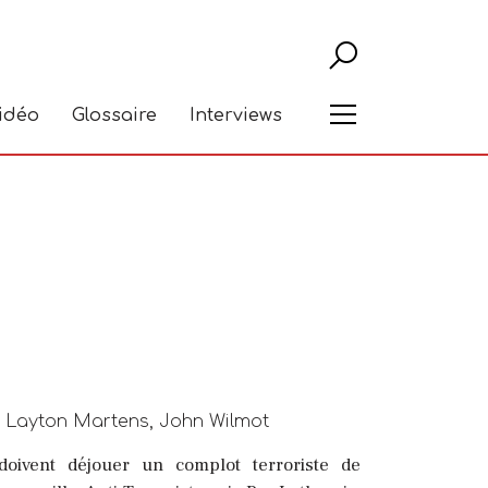
Recher
Menu
vidéo
Glossaire
Interviews
s, Layton Martens, John Wilmot
doivent déjouer un complot terroriste de