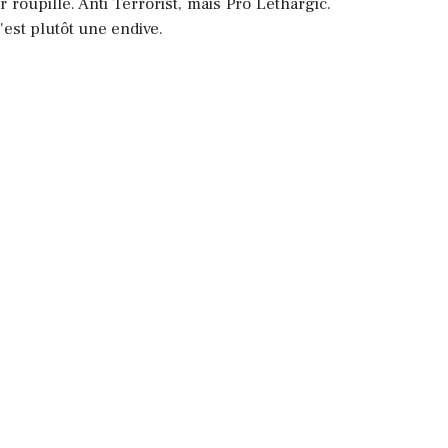
roupille. Anti Terrorist, mais Pro Lethargic.
'est plutôt une endive.