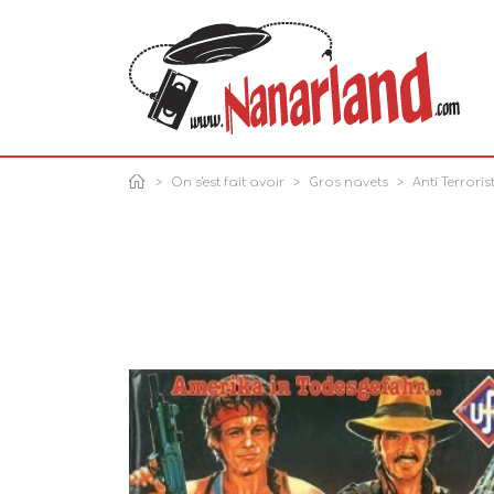
On s'est fait avoir
Gros navets
Anti Terroris