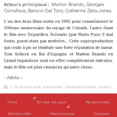
Acteurs principaux :
Marlon Brando, Georges
Corraface, Benicio Del Toro, Catherine Zeta-Jones
L'un des deux films sortis en 1992 pour commémorer le
500ème anniversaire du voyage de Colomb, l'autre étant
le film avec Depardieu. Scénario (par Mario Puzo !) mal
foutu, guest-stars pas motivées... Cette superproduction
qui coule à pic se trimbale une forte réputation de nanar.
Tom Selleck en Roi d'Espagne et Marlon Brando en
Grand Inquisiteur sont en effet complètement ridicules,
mais le film est plus ennuyeux qu'autre chose.
- Nikita -
On s'est fait avoir
Gros navets
Christophe Colomb : la découverte
Films
On s'est fait avoir
Personnalités
Extraits vidéo
Nanaroscope
Glossaire