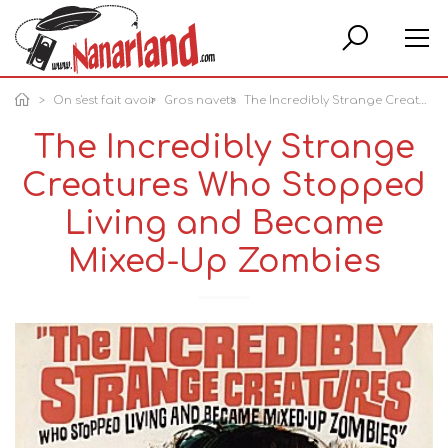
Rech
On s'est fait avoir
Gros navets
The Incredibly Strange Creatures Who Stopped Living and Became Mixed-Up Zombies
The Incredibly Strange
Creatures Who Stopped
Living and Became
Mixed-Up Zombies