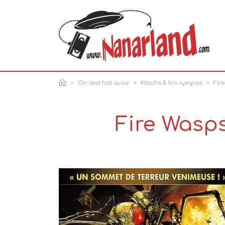
On s'est fait avoir
Kitschs & bis sympas
Fir
Fire Wasps