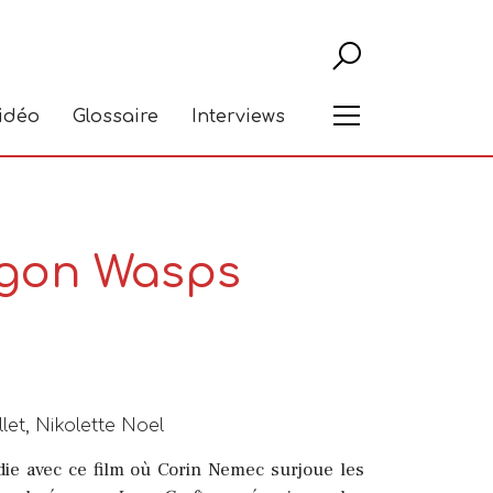
Recher
Menu
vidéo
Glossaire
Interviews
ragon Wasps
let, Nikolette Noel
die avec ce film où Corin Nemec surjoue les