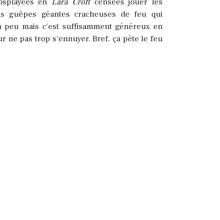
cosplayées en
Lara Croft
censées jouer les
des guêpes géantes cracheuses de feu qui
un peu mais c'est suffisamment généreux en
ur ne pas trop s'ennuyer. Bref, ça pète le feu