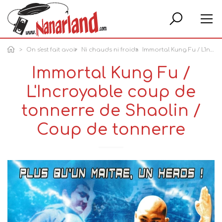
Rech
On s'est fait avoir
Ni chauds ni froids
Immortal Kung Fu / L'Incroyable coup de tonnerre de Shaolin / Coup de tonnerre
Immortal Kung Fu /
L'Incroyable coup de
tonnerre de Shaolin /
Coup de tonnerre