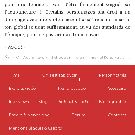
pour une femme... avant d'être finalement soigné par
l'acupuncture !). Certains personnages ont droit à un
doublage avec une sorte d'accent asiat’ ridicule, mais le
ton global se tient suffisamment, au vu des standards de
l’époque, pour ne pas virer au franc nawak.
- Kobal -
On s'est fait avoir
Ni chauds ni froids
Immortal Kung Fu / L'Incroyable coup de tonnerre de Shaolin / Coup de tonnerre
Films
On s'est fait avoir
Personnalités
Extraits vidéo
Nanaroscope
Glossaire
Interviews
Blog
Podcast & Radio
Bibliographie
Escale à Nanarland
Forum
Contacts
Mentions légales & Crédits