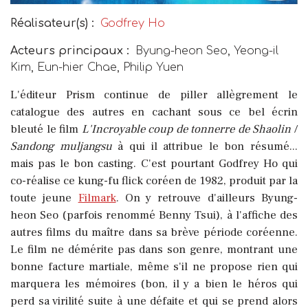
Réalisateur(s) :
Godfrey Ho
Acteurs principaux :
Byung-heon Seo, Yeong-il
Kim, Eun-hier Chae, Philip Yuen
L'éditeur Prism continue de piller allègrement le
catalogue des autres en cachant sous ce bel écrin
bleuté le film
L'Incroyable coup de tonnerre de Shaolin
/
Sandong muljangsu
à qui il attribue le bon résumé...
mais pas le bon casting. C'est pourtant Godfrey Ho qui
co-réalise ce kung-fu flick coréen de 1982, produit par la
toute jeune
Filmark
. On y retrouve d'ailleurs Byung-
heon Seo (parfois renommé Benny Tsui), à l'affiche des
autres films du maître dans sa brève période coréenne.
Le film ne démérite pas dans son genre, montrant une
bonne facture martiale, même s'il ne propose rien qui
marquera les mémoires (bon, il y a bien le héros qui
perd sa virilité suite à une défaite et qui se prend alors