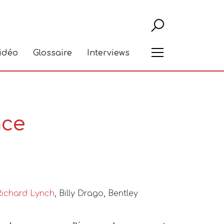
Recher
Menu
vidéo
Glossaire
Interviews
nce
Richard Lynch
, Billy Drago, Bentley