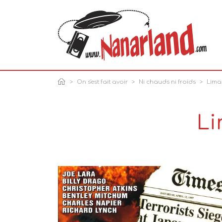
On s'est fait avoir
Ni chauds ni froids
Lima,
Li