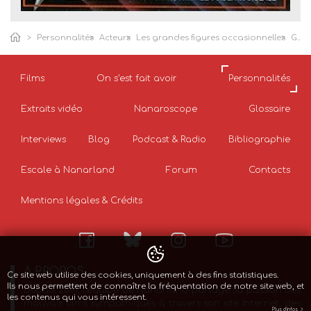
Personnalités
Acteurs
Les grandes figures occasionnelles
Grace Jones
Films
On s'est fait avoir
Personnalités
Extraits vidéo
Nanaroscope
Glossaire
Interviews
Blog
Podcast & Radio
Bibliographie
Escale à Nanarland
Forum
Contacts
Mentions légales & Crédits
A PROPOS
Ce site web utilise des cookies, uniquement à des fins statistiques.
Ils nous permettent de connaître la fréquentation de notre site web, et
Depuis 2001, l’équipe de Nanarland partage sa passion des
les contenus qui vous intéressent.
mauvais films sympathiques à travers son site Internet, des
Plus d'infos