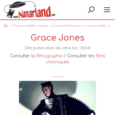
Rech
Personnalités
Acteurs
Les grandes figures occasionnelles
Grace Jones
Grace Jones
(1ère publication de cette bio : 2004)
Consulter la
filmographie
/ Consulter les
films
chroniqués