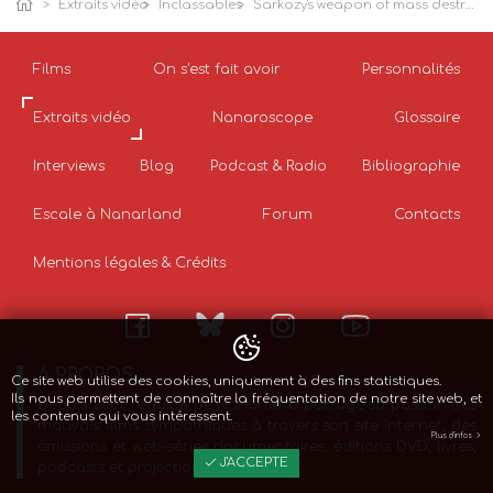
Extraits vidéo
Inclassables
Sarkozy's weapon of mass destruction...
Films
On s'est fait avoir
Personnalités
Extraits vidéo
Nanaroscope
Glossaire
Interviews
Blog
Podcast & Radio
Bibliographie
Escale à Nanarland
Forum
Contacts
Mentions légales & Crédits
A PROPOS
Ce site web utilise des cookies, uniquement à des fins statistiques.
Ils nous permettent de connaître la fréquentation de notre site web, et
Depuis 2001, l’équipe de Nanarland partage sa passion des
les contenus qui vous intéressent.
mauvais films sympathiques à travers son site Internet, des
Plus d'infos
émissions et web-séries documentaires, éditions DVD, livres,
J'ACCEPTE
podcasts et projections de films.