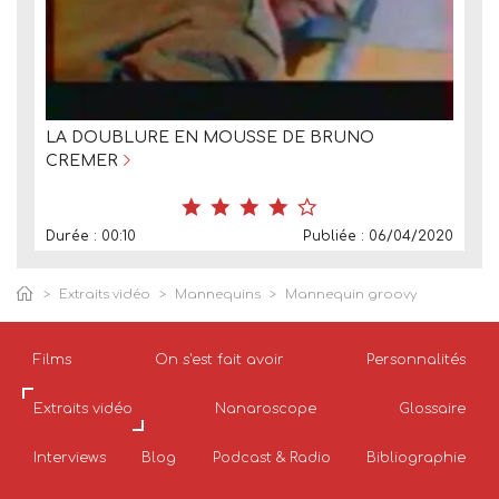
LA DOUBLURE EN MOUSSE DE BRUNO
CREMER
Durée : 00:10
Publiée : 06/04/2020
Extraits vidéo
Mannequins
Mannequin groovy
Films
On s'est fait avoir
Personnalités
Extraits vidéo
Nanaroscope
Glossaire
Interviews
Blog
Podcast & Radio
Bibliographie