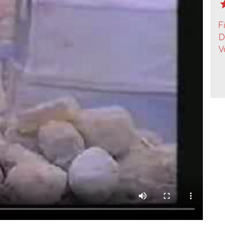
F
D
V