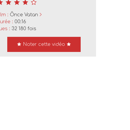
ilm :
Önce Vatan
urée :
00:16
ues :
32 180 fois
Noter cette vidéo