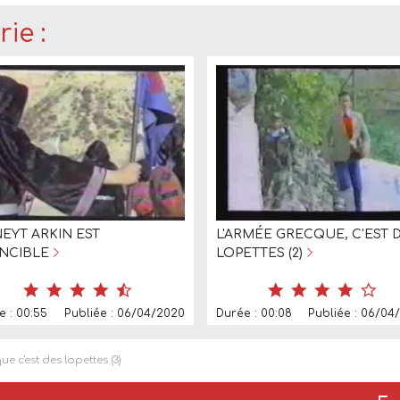
ie :
EYT ARKIN EST
L'ARMÉE GRECQUE, C'EST 
INCIBLE
LOPETTES (2)
e : 00:55
Publiée : 06/04/2020
Durée : 00:08
Publiée : 06/04
e c'est des lopettes (3)