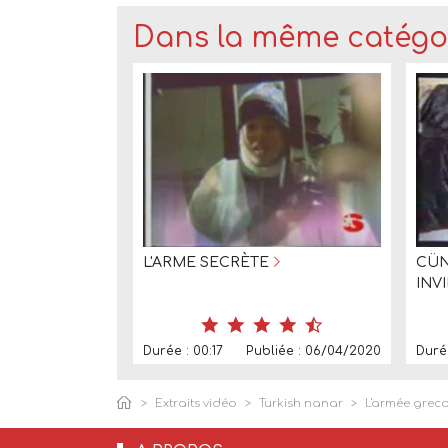
Dans la même catégor
L'ARME SECRÈTE
CÜN
INV
Durée : 00:17
Publiée : 06/04/2020
Duré
Extraits vidéo
Turkish nanar
L'armée grecqu