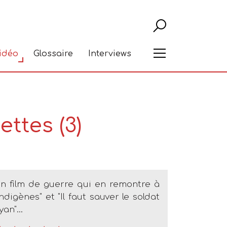
Recher
Menu
vidéo
Glossaire
Interviews
ttes (3)
n film de guerre qui en remontre à
Indigènes" et "Il faut sauver le soldat
yan"...