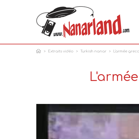
Extraits vidéo
Turkish nanar
L'armée grecqu
L'armée