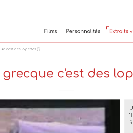
Films
Personnalités
Extraits 
e c'est des lopettes (3)
 grecque c'est des lope
U
"
R