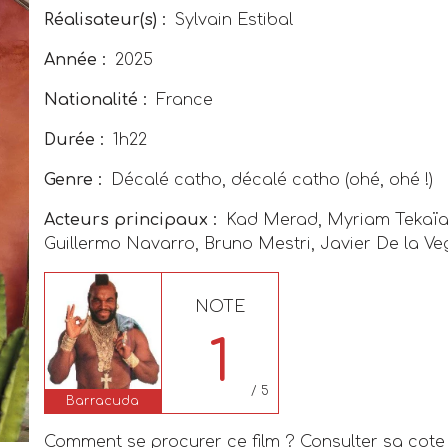
Réalisateur(s) :
Sylvain Estibal
Année :
2025
Nationalité :
France
Durée :
1h22
Genre :
Décalé catho, décalé catho (ohé, ohé !)
Acteurs principaux :
Kad Merad, Myriam Tekaïa
Guillermo Navarro, Bruno Mestri, Javier De la V
NOTE
1
/ 5
Barracuda
Comment se procurer ce film ? Consulter sa cote