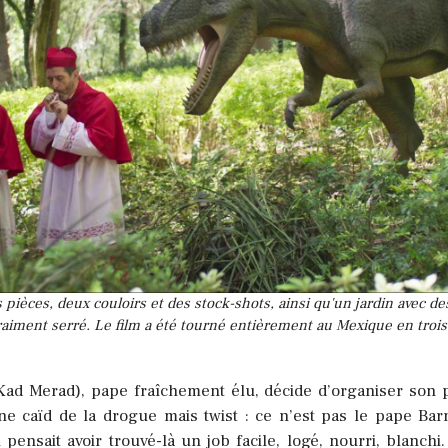
 pièces, deux couloirs et des stock-shots, ainsi qu'un jardin avec d
raiment serré. Le film a été tourné entièrement au Mexique en troi
Kad Merad), pape fraîchement élu, décide d’organiser son pr
e caïd de la drogue mais twist : ce n’est pas le pape Bar
 pensait avoir trouvé-là un job facile, logé, nourri, blanch