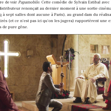
re de voir
Papamobile
. Cette comédie de Sylvain Estibal avec
 distributeur renonçait au dernier moment à une sortie ciné
q à sept salles dont aucune à Paris), au grand dam du réalis
rés (et ce n’est pas ici qu’on les jugera) rapportèrent une 
ts de pure gêne.