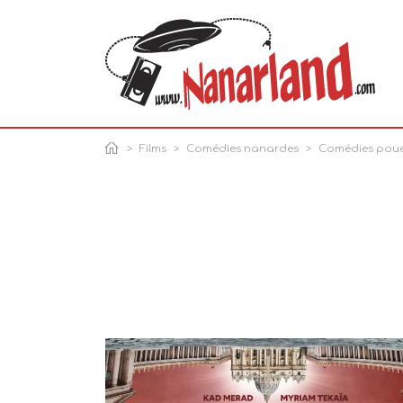
Films
Comédies nanardes
Comédies poue