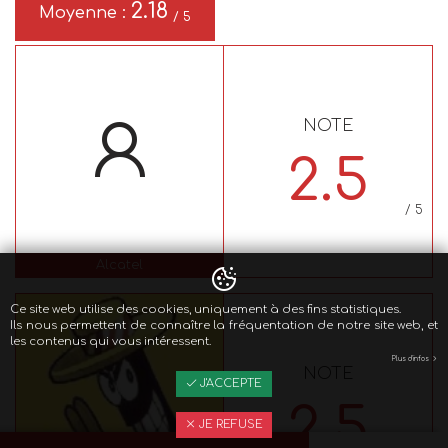
2.18
Moyenne :
/ 5
NOTE
2.5
/ 5
Alcatel
Ce site web utilise des cookies, uniquement à des fins statistiques.
Ils nous permettent de connaître la fréquentation de notre site web, et
les contenus qui vous intéressent.
Plus d'infos
NOTE
J'ACCEPTE
2.5
JE REFUSE