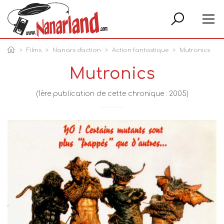
Rech
Films
Nanars d'action
Action fantastique
Mutronics
Mutronics
(1ère publication de cette chronique : 2005)