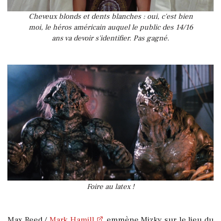
Cheveux blonds et dents blanches : oui, c'est bien
moi, le héros américain auquel le public des 14/16
ans va devoir s'identifier. Pas gagné.
Foire au latex !
Max Reed /
Mark Hamill
emmène Mizky sur le lieu du