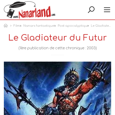
Rech
Films
Nanars fantastiques
Post apocalyptique
Le Gladiateur du Futur
Le Gladiateur du Futur
(1ère publication de cette chronique : 2003)