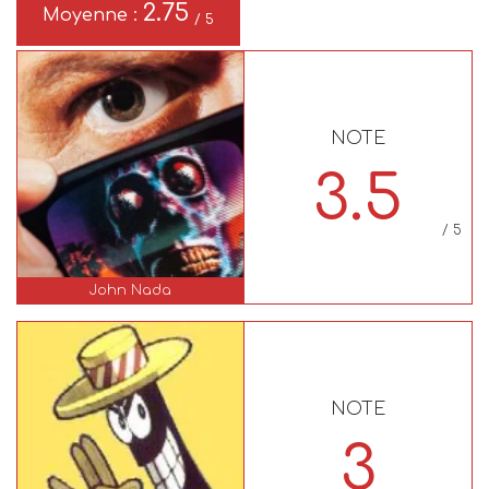
2.75
Moyenne :
/ 5
NOTE
3.5
/ 5
John Nada
NOTE
3