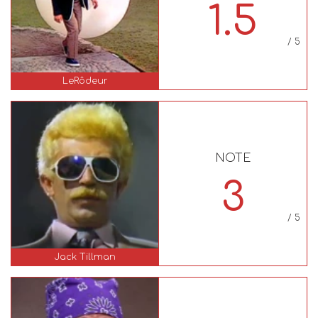
1.5
/ 5
LeRôdeur
NOTE
3
/ 5
Jack Tillman