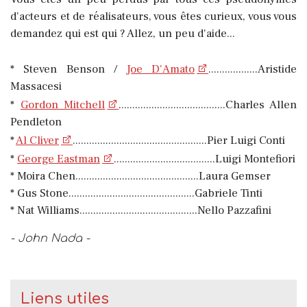
d'acteurs et de réalisateurs, vous êtes curieux, vous vous
demandez qui est qui ? Allez, un peu d'aide...
* Steven Benson /
Joe D'Amato
..................Aristide
Massacesi
*
Gordon Mitchell
.......................................Charles Allen
Pendleton
*
Al Cliver
.................................................Pier Luigi Conti
*
George Eastman
.....................................Luigi Montefiori
* Moira Chen.............................................Laura Gemser
* Gus Stone..............................................Gabriele Tinti
* Nat Williams...........................................Nello Pazzafini
- John Nada -
Liens utiles