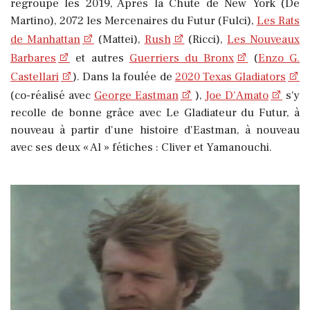
regroupe les 2019, Après la Chute de New York (De
Martino), 2072 les Mercenaires du Futur (Fulci),
Les Rats
de Manhattan
(Mattei),
Rush
(Ricci),
Les Nouveaux
Barbares
et autres
Guerriers du Bronx
(
Enzo G.
Castellari
). Dans la foulée de
2020 Texas Gladiators
(co-réalisé avec
George Eastman
),
Joe D'Amato
s'y
recolle de bonne grâce avec Le Gladiateur du Futur, à
nouveau à partir d'une histoire d'Eastman, à nouveau
avec ses deux « Al » fétiches : Cliver et Yamanouchi.