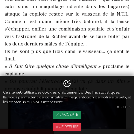
cabri sous un maquillage ridicule dans les bagarres)
attaque la copilote restée sur le vaisseau de la N.T.I..
Comme il est quand même très balourd, il la laisse
s’échapper, enfiler une combinaison spatiale et s’enfuir
vers l’astronef de la Richter avant de se faire buter par
les deux derniers mâles de l’équipe...
Ils ne sont plus que trois dans le vaisseau... ça sent le
final...
« Il faut faire quelque chose d’intelligent »
proclame le
capitaine.
« On pourrait l’électrocuter, j’ai vu ça dans un film »
propose cinéphiliquement la copilote.
Ce site web utilise des cookies, uniquement à des fins statistiques.
Ils nous permettent de connaître la fréquentation de notre site web, et
les contenus qui vous intéressent.
Plus d'infos
J'ACCEPTE
JE REFUSE