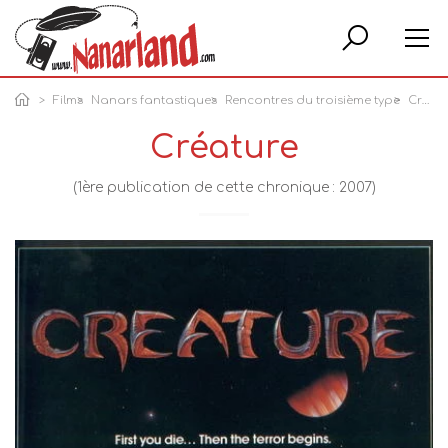
Rech
Films
Nanars fantastiques
Rencontres du troisième type
Créature
Créature
(1ère publication de cette chronique : 2007)