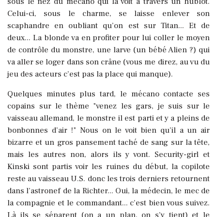
sous le nez du mécano qui la voit à travers un hublot.
Celui-ci, sous le charme, se laisse enlever son
scaphandre en oubliant qu’on est sur Titan... Et de
deux... La blonde va en profiter pour lui coller le moyen
de contrôle du monstre, une larve (un bébé Alien ?) qui
va aller se loger dans son crâne (vous me direz, au vu du
jeu des acteurs c’est pas la place qui manque).
Quelques minutes plus tard, le mécano contacte ses
copains sur le thème "venez les gars, je suis sur le
vaisseau allemand, le monstre il est parti et y a pleins de
bonbonnes d’air !" Nous on le voit bien qu’il a un air
bizarre et un gros pansement taché de sang sur la tête,
mais les autres non, alors ils y vont. Security-girl et
Kinski sont partis voir les ruines du début, la copilote
reste au vaisseau U.S. donc les trois derniers retournent
dans l’astronef de la Richter... Oui, la médecin, le mec de
la compagnie et le commandant... c’est bien vous suivez.
Là ils se séparent (on a un plan, on s’y tient) et le