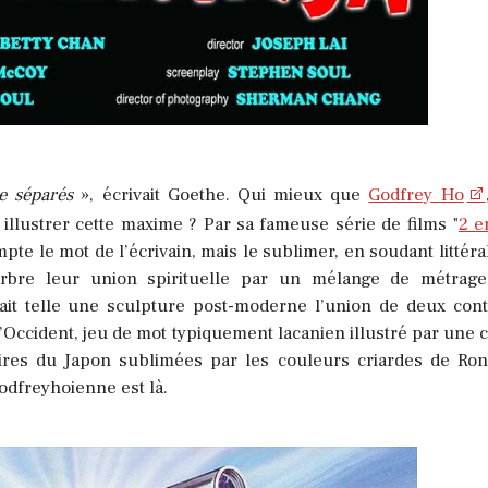
e séparés
», écrivait Goethe. Qui mieux que
Godfrey Ho
illustrer cette maxime ? Par sa fameuse série de films "
2 e
te le mot de l’écrivain, mais le sublimer, en soudant littér
marbre leur union spirituelle par un mélange de métrag
ait telle une sculpture post-moderne l’union de deux cont
T l’Occident, jeu de mot typiquement lacanien illustré par une 
naires du Japon sublimées par les couleurs criardes de Ro
odfreyhoienne est là.