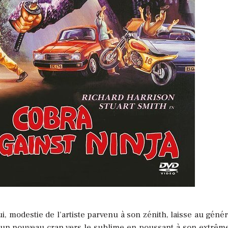
i, modestie de l’artiste parvenu à son zénith, laisse au génér
 un nouveau cran vers le sublime en poussant à son extrême