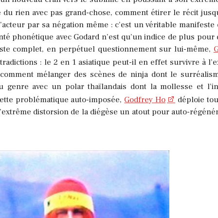
 du rien avec pas grand-chose, comment étirer le récit jusq
’acteur par sa négation même : c’est un véritable manifeste d
enté phonétique avec Godard n’est qu’un indice de plus pour q
rtiste complet, en perpétuel questionnement sur lui-même,
G
adictions : le 2 en 1 asiatique peut-il en effet survivre à l’
u, comment mélanger des scènes de ninja dont le surréalis
u genre avec un polar thaïlandais dont la mollesse et l’in
 cette problématique auto-imposée,
Godfrey Ho
déploie tou
 l’extrême distorsion de la diégèse un atout pour auto-régéné