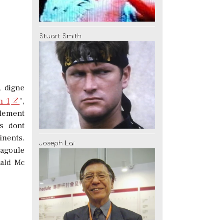
Stuart Smith
, digne
n 1
",
alement
es dont
inents.
Joseph Lai
cagoule
nald Mc