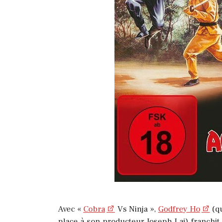
Avec «
Cobra
Vs Ninja »,
Godfrey Ho
(qu
place à son producteur Joseph Lai) franchit