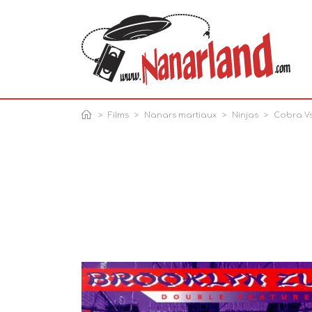
Films
Nanars martiaux
Ninjas
Cobra Vs