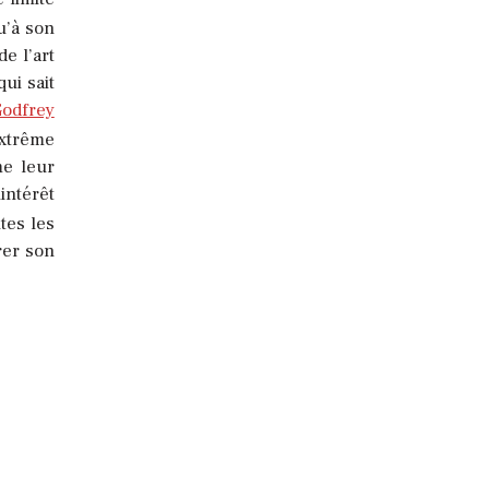
u’à son
e l’art
ui sait
odfrey
extrême
me leur
intérêt
tes les
rer son