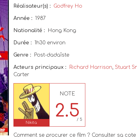
Réalisateur(s) :
Godfrey Ho
Année :
1987
Nationalité :
Hong Kong
Durée :
1h30 environ
Genre :
Post-dadaïste
Acteurs principaux :
Richard Harrison
,
Stuart S
Carter
NOTE
2.5
/ 5
Nikita
Comment se procurer ce film ? Consulter sa cote