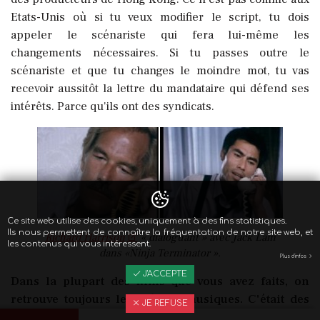
Etats-Unis où si tu veux modifier le script, tu dois
appeler le scénariste qui fera lui-même les
changements nécessaires. Si tu passes outre le
scénariste et que tu changes le moindre mot, tu vas
recevoir aussitôt la lettre du mandataire qui défend ses
intérêts. Parce qu'ils ont des syndicats.
Ce site web utilise des cookies, uniquement à des fins statistiques.
Ils nous permettent de connaître la fréquentation de notre site web, et
Richard Harrison
« dialoguant » avec Jack Lam
les contenus qui vous intéressent.
dans «Ninja Terminator ».
Plus d'infos
J'ACCEPTE
Dans la plupart des films que vous avez faits, on
retrouve toujours les mêmes musiques. C'était des
JE REFUSE
bandes originales composées spécialement ?