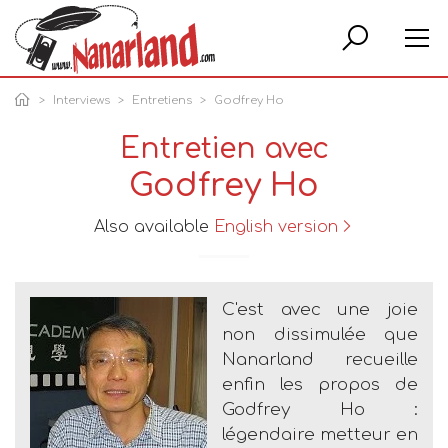
Rech
Interviews
Entretiens
Godfrey Ho
Entretien avec
Godfrey Ho
Also available
English version
C'est avec une joie
non dissimulée que
Nanarland recueille
enfin les propos de
Godfrey Ho :
légendaire metteur en