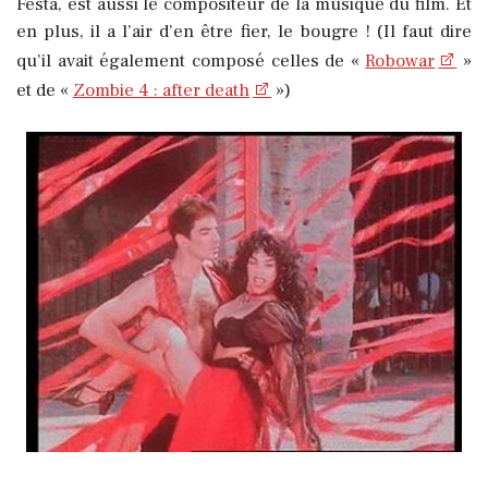
Festa, est aussi le compositeur de la musique du film. Et
en plus, il a l’air d’en être fier, le bougre ! (Il faut dire
qu’il avait également composé celles de «
Robowar
»
et de «
Zombie 4 : after death
»)