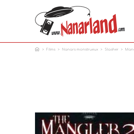
Films
Nanars monstrueux
Slasher
Mang