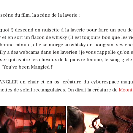
cène du film, la scène de la laverie :
uoi !) descend en nuisette à la laverie pour faire un peu de
r et en sort un flacon de whisky (Il est toujours bon que les
 bonne minute, elle se murge au whisky en bougeant ses chev
, il y a des webcams dans les laveries ! je vous rappelle qu'on
ser qui aspire les cheveux de la pauvre femme, le sang gicle 
l. 'You've been Mangled !'
MANGLER en chair et en os, créature du cyberespace maquil
ettes de soleil rectangulaires. On dirait la créature de
Moont