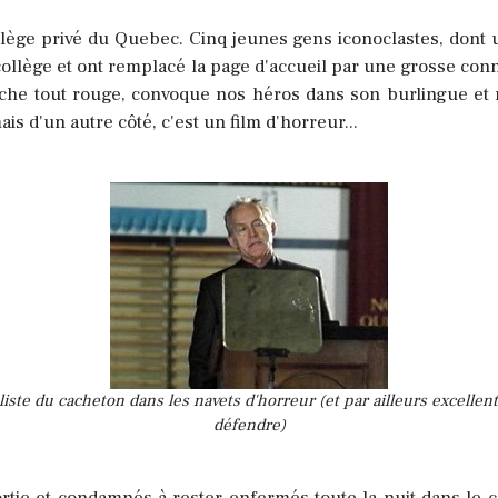
ollège privé du Quebec.
Cinq jeunes gens iconoclastes, dont u
 collège et ont remplacé la page d'accueil par une grosse co
e fâche tout rouge, convoque nos héros dans son burlingue et
s d'un autre côté, c'est un film d'horreur...
te du cacheton dans les navets d'horreur (et par ailleurs excellent 
défendre)
ortie et condamnés à rester enfermés toute la nuit dans le c