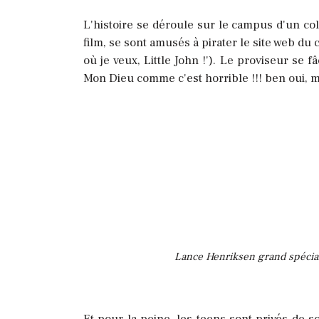
L'histoire se déroule sur le campus d'un c
film, se sont amusés à pirater le site web du
où je veux, Little John !'). Le proviseur s
Mon Dieu comme c'est horrible !!! ben oui, mai
Lance Henriksen grand spécialis
Et pour la peine, les teens sont privés de s