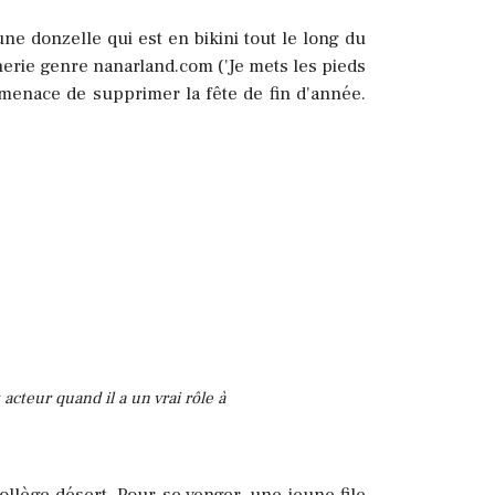
ne donzelle qui est en bikini tout le long du
nnerie genre nanarland.com ('Je mets les pieds
 menace de supprimer la fête de fin d'année.
acteur quand il a un vrai rôle à
ollège désert. Pour se venger, une jeune file