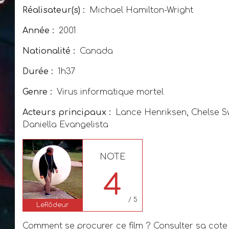
Réalisateur(s) :
Michael Hamilton-Wright
Année :
2001
Nationalité :
Canada
Durée :
1h37
Genre :
Virus informatique mortel
Acteurs principaux :
Lance Henriksen, Chelse Sw
Daniella Evangelista
NOTE
4
/ 5
LeRôdeur
Comment se procurer ce film ? Consulter sa cote