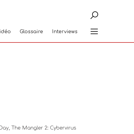
Recher
Menu
vidéo
Glossaire
Interviews
 Day
,
The Mangler 2: Cybervirus