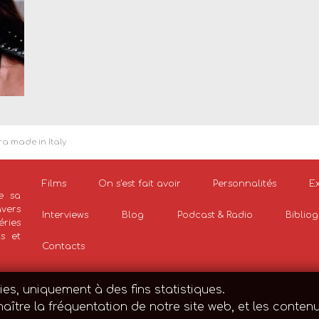
ra made in Italy
Films
On s'est fait avoir
Personnalités
Ex
e sa
avers
Interviews
Blog
Podcast & Radio
Biblio
ries
ts et
Contacts
ies, uniquement à des fins statistiques.
aître la fréquentation de notre site web, et les contenu