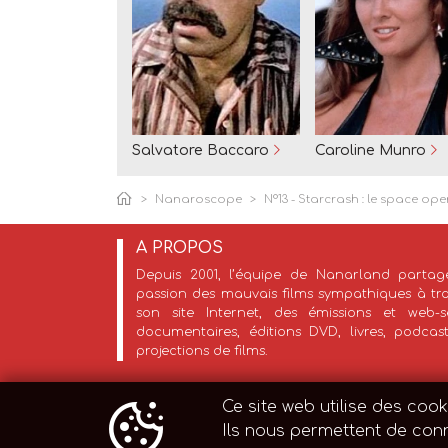
Salvatore Baccaro
Caroline Munro
Nanaroscope
N°13 - Starcrash : le space ope
A PROPOS
Depuis 2001, l’équipe de Nanarland partag
passion des mauvais films sympathiques à tr
son site Internet, des émissions et web-sé
documentaires, éditions DVD, livres, podcas
projections de films.
Ce site web utilise des cook
Ils nous permettent de conn