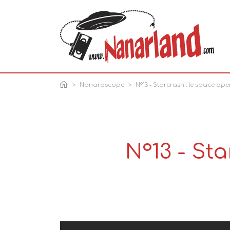
Nanaroscope
N°13 - Starcrash : le space ope
N°13 - St