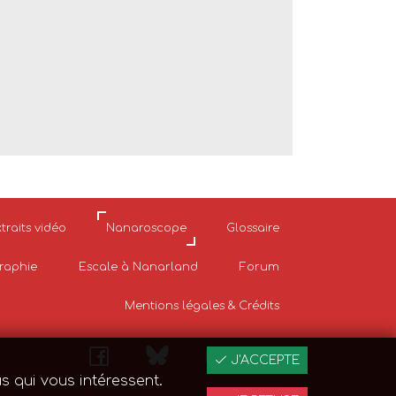
traits vidéo
Nanaroscope
Glossaire
graphie
Escale à Nanarland
Forum
Mentions légales & Crédits
J'ACCEPTE
s qui vous intéressent.