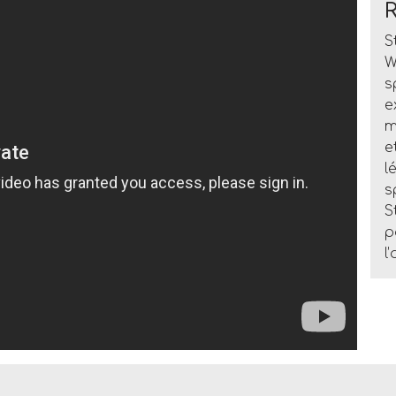
S
W
s
e
m
e
l
s
S
p
l