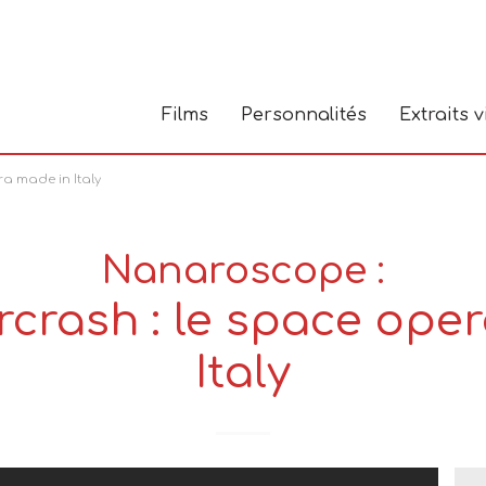
Films
Personnalités
Extraits 
ra made in Italy
Nanaroscope :
arcrash : le space ope
Italy