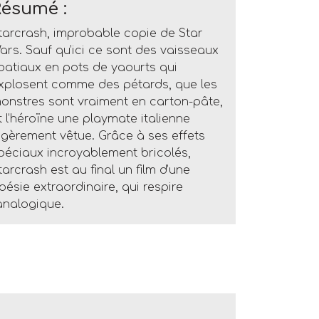
Résumé :
tarcrash, improbable copie de Star
ars. Sauf qu’ici ce sont des vaisseaux
patiaux en pots de yaourts qui
xplosent comme des pétards, que les
onstres sont vraiment en carton-pâte,
t l’héroïne une playmate italienne
égèrement vêtue. Grâce à ses effets
péciaux incroyablement bricolés,
tarcrash est au final un film d’une
oésie extraordinaire, qui respire
’analogique.