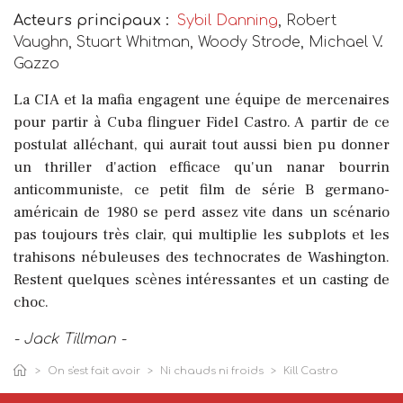
Acteurs principaux :
Sybil Danning
, Robert
Vaughn, Stuart Whitman, Woody Strode, Michael V.
Gazzo
La CIA et la mafia engagent une équipe de mercenaires
pour partir à Cuba flinguer Fidel Castro. A partir de ce
postulat alléchant, qui aurait tout aussi bien pu donner
un thriller d'action efficace qu'un nanar bourrin
anticommuniste, ce petit film de série B germano-
américain de 1980 se perd assez vite dans un scénario
pas toujours très clair, qui multiplie les subplots et les
trahisons nébuleuses des technocrates de Washington.
Restent quelques scènes intéressantes et un casting de
choc.
- Jack Tillman -
On s'est fait avoir
Ni chauds ni froids
Kill Castro