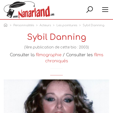
Rech
Personnalités
Acteurs
Les pointures
Sybil Danning
Sybil Danning
(1ère publication de cette bio : 2003)
Consulter la
filmographie
/ Consulter les
films
chroniqués