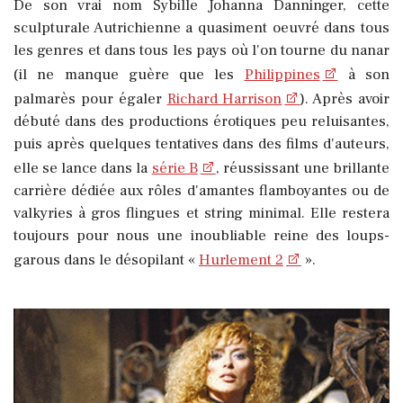
De son vrai nom Sybille Johanna Danninger, cette
sculpturale Autrichienne a quasiment oeuvré dans tous
les genres et dans tous les pays où l'on tourne du nanar
(il ne manque guère que les
Philippines
à son
palmarès pour égaler
Richard Harrison
). Après avoir
débuté dans des productions érotiques peu reluisantes,
puis après quelques tentatives dans des films d'auteurs,
elle se lance dans la
série B
, réussissant une brillante
carrière dédiée aux rôles d'amantes flamboyantes ou de
valkyries à gros flingues et string minimal. Elle restera
toujours pour nous une inoubliable reine des loups-
garous dans le désopilant «
Hurlement 2
».