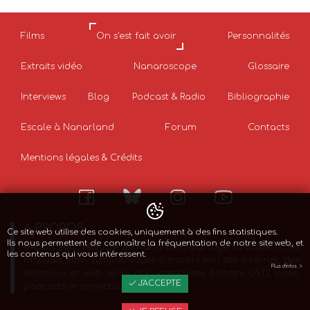
Films
On s'est fait avoir
Personnalités
Extraits vidéo
Nanaroscope
Glossaire
Interviews
Blog
Podcast & Radio
Bibliographie
Escale à Nanarland
Forum
Contacts
Mentions légales & Crédits
A PROPOS
Ce site web utilise des cookies, uniquement à des fins statistiques.
Ils nous permettent de connaître la fréquentation de notre site web, et
Depuis 2001, l’équipe de Nanarland partage sa passion des
les contenus qui vous intéressent.
mauvais films sympathiques à travers son site Internet, des
Plus d'infos
émissions et web-séries documentaires, éditions DVD, livres,
J'ACCEPTE
podcasts et projections de films.