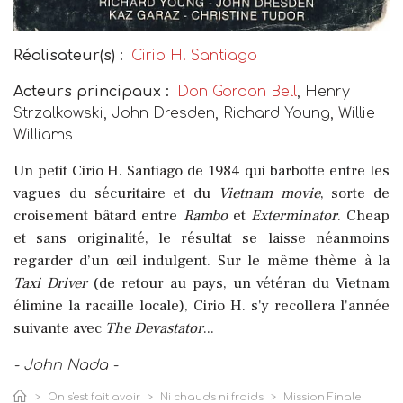
Réalisateur(s) :
Cirio H. Santiago
Acteurs principaux :
Don Gordon Bell
, Henry
Strzalkowski, John Dresden, Richard Young, Willie
Williams
Un petit Cirio H. Santiago de 1984 qui barbotte entre les
vagues du sécuritaire et du
Vietnam movie
, sorte de
croisement bâtard entre
Rambo
et
Exterminator
. Cheap
et sans originalité, le résultat se laisse néanmoins
regarder d’un œil indulgent. Sur le même thème à la
Taxi Driver
(de retour au pays, un vétéran du Vietnam
élimine la racaille locale), Cirio H. s'y recollera l'année
suivante avec
The Devastator
...
- John Nada -
On s'est fait avoir
Ni chauds ni froids
Mission Finale