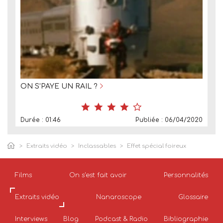
ON S’PAYE UN RAIL ?
Durée : 01:46
Publiée : 06/04/2020
Extraits vidéo
Inclassables
Effet spécial foireux
Films
On s'est fait avoir
Personnalités
Extraits vidéo
Nanaroscope
Glossaire
Interviews
Blog
Podcast & Radio
Bibliographie