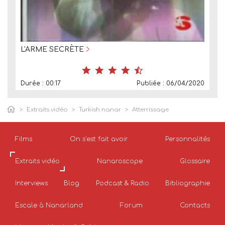
L'ARME SECRÈTE
Durée : 00:17
Publiée : 06/04/2020
Extraits vidéo
Turkish nanar
Atterrissage
Films
On s'est fait avoir
Personnalités
Extraits vidéo
Nanaroscope
Glossaire
Interviews
Blog
Podcast & Radio
Bibliographie
Escale à Nanarland
Forum
Contacts