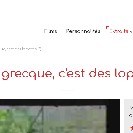
Films
Personnalités
Extraits 
e, c'est des lopettes (2)
grecque, c'est des lop
M
d