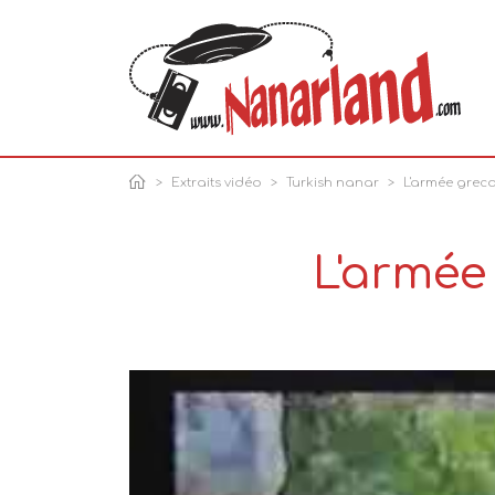
Extraits vidéo
Turkish nanar
L'armée grecqu
L'armée 