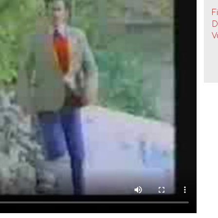
F
D
V