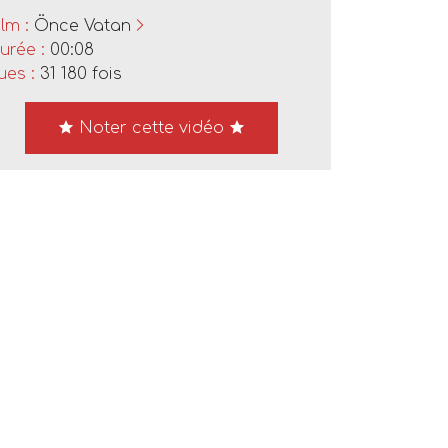
ilm :
Önce Vatan
urée :
00:08
ues :
31 180 fois
Noter cette vidéo