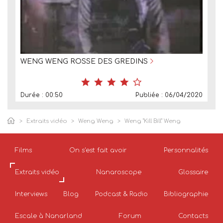
WENG WENG ROSSE DES GREDINS
Durée : 00:50
Publiée : 06/04/2020
Extraits vidéo
Weng Weng
Weng "Kill Bill" Weng
Films
On s'est fait avoir
Personnalités
Extraits vidéo
Nanaroscope
Glossaire
Interviews
Blog
Podcast & Radio
Bibliographie
Escale à Nanarland
Forum
Contacts