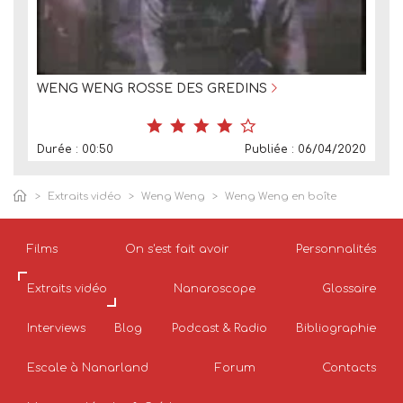
WENG WENG ROSSE DES GREDINS
Durée : 00:50
Publiée : 06/04/2020
Extraits vidéo
Weng Weng
Weng Weng en boîte
Films
On s'est fait avoir
Personnalités
Extraits vidéo
Nanaroscope
Glossaire
Interviews
Blog
Podcast & Radio
Bibliographie
Escale à Nanarland
Forum
Contacts