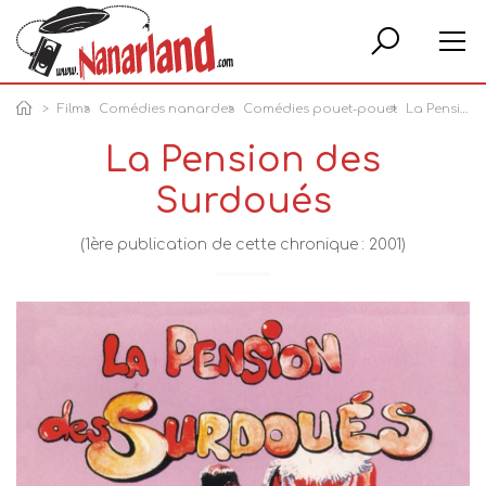
Rech
Films
Comédies nanardes
Comédies pouet-pouet
La Pension des Surdoués
La Pension des
Surdoués
(1ère publication de cette chronique : 2001)