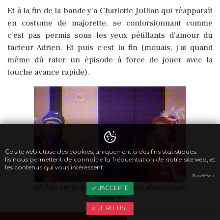
Et à la fin de la bande y'a Charlotte Jullian qui réapparaît
en costume de majorette, se contorsionnant comme
c'est pas permis sous les yeux pétillants d'amour du
facteur Adrien. Et puis c'est la fin (mouais, j'ai quand
même dû rater un épisode à force de jouer avec la
touche avance rapide).
Ce site web utilise des cookies, uniquement à des fins statistiques.
Ils nous permettent de connaître la fréquentation de notre site web, et
les contenus qui vous intéressent.
Plus d'infos
Eh ! ho ! et la deuxième séquence d'anthologie
J'ACCEPTE
alors ?!
JE REFUSE