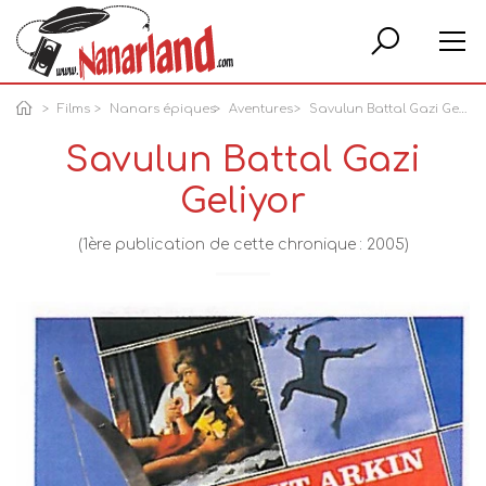
Rech
Films
Nanars épiques
Aventures
Savulun Battal Gazi Geliyor
Savulun Battal Gazi
Geliyor
(1ère publication de cette chronique : 2005)