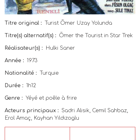
Titre original :
Turist Ömer Uzay Yolunda
Titre(s) alternatif(s) :
Ömer the Tourist in Star Trek
Réalisateur(s) :
Hulki Saner
Année :
1973
Nationalité :
Turquie
Durée :
1h12
Genre :
Yéyé et poêle à frire
Acteurs principaux :
Sadri Alisik, Cemil Sahbaz,
Erol Amaç, Kayhan Yildizoglu