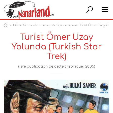
Rech
Films
Nanars fantastiques
Space opera
Turist Ömer Uzay Yolunda (Turkish Star Trek)
Turist Ömer Uzay
Yolunda (Turkish Star
Trek)
(1ère publication de cette chronique : 2005)