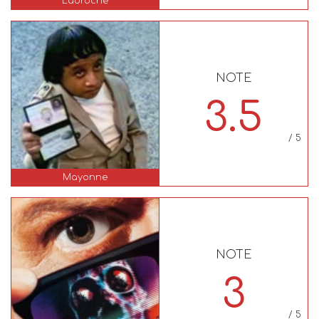
Labroche
NOTE
3.5
/ 5
Mayonne
NOTE
3
/ 5