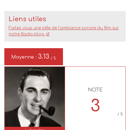
Liens utiles
Faites vous une idée de l'ambiance sonore du film sur
notre Radio-blog.
3.13
Moyenne :
/ 5
NOTE
3
/ 5