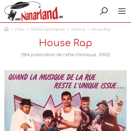
Rech
Films
Nanars gnangnan
Musical
House Rap
House Rap
(1ère publication de cette chronique : 2002)