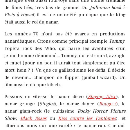
musique s'est aussi fourvoyé dans une bonne trentaine
de films très, très bas de gamme. Du
Jailhouse Rock
à
Elvis à Hawaï
, il est de notoriété publique que le King
était aussi le roi du nanar.
Les années 70 n'ont pas été avares en productions
nanardèsques. Citons comme principal exemple
Tommy
,
l'opéra rock des Who, qui narre les aventures d'un
jeune homme dénommé... Tommy, qui est sourd, aveugle
et muet (pour un peu il aurait tout simplement pu être
mort, hein ?!). Vu que ce gaillard aime les défis, il décide
de devenir... champion de flipper (pinball wizard). Un
film aussi culte que kitsch.
Passons en vitesse le nanar disco (
Staying Alive
), le
nanar grunge (
Singles
), le nanar dance (
Bouge !
), le
nanar glam-rock (le cultissime
Rocky Horror Picture
Show
,
Black Roses
ou
Kiss contre les Fantômes
), et
attardons nous sur une rareté : le nanar rap. Car oui,