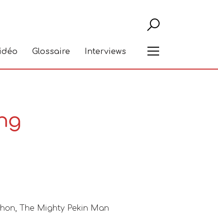
Recher
Menu
vidéo
Glossaire
Interviews
ng
thon
,
The Mighty Pekin Man