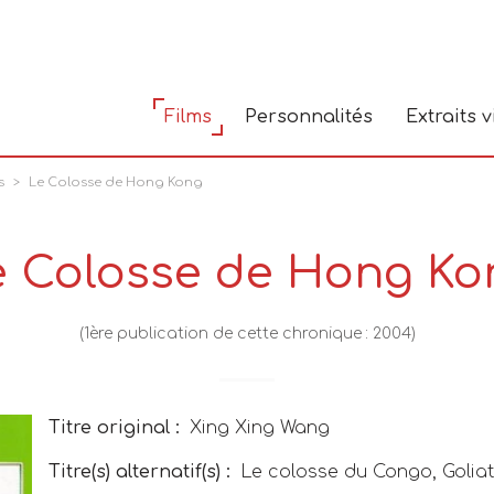
Films
Personnalités
Extraits 
s
Le Colosse de Hong Kong
e Colosse de Hong Ko
(1ère publication de cette chronique : 2004)
Titre original :
Xing Xing Wang
Titre(s) alternatif(s) :
Le colosse du Congo
,
Golia