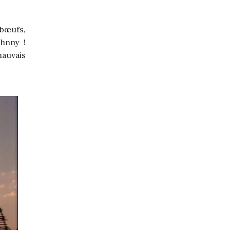
 bœufs,
ohnny !
mauvais