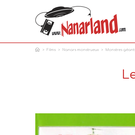
Films
Nanars monstrueux
Monstres géant
L