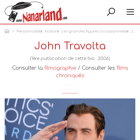
Rech
Personnalités
Acteurs
Les grandes figures occasionnelles
John Travolta
John Travolta
(1ère publication de cette bio : 2006)
Consulter la
filmographie
/ Consulter les
films
chroniqués