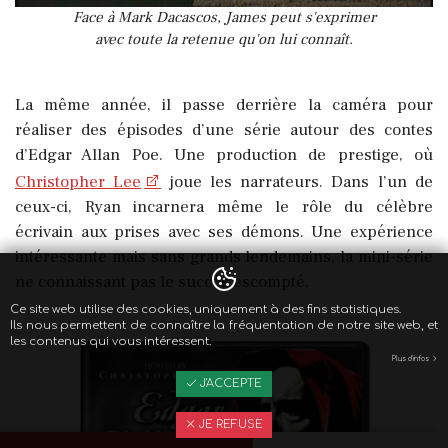
Face à Mark Dacascos, James peut s'exprimer
avec toute la retenue qu'on lui connaît.
La même année, il passe derrière la caméra pour
réaliser des épisodes d’une série autour des contes
d’Edgar Allan Poe. Une production de prestige, où
Christopher Lee
joue les narrateurs. Dans l’un de
ceux-ci, Ryan incarnera même le rôle du célèbre
écrivain aux prises avec ses démons. Une expérience
intéressante mais sans grands lendemains, la mini-série
ne connaissant pas le succès escompté.
Ce site web utilise des cookies, uniquement à des fins statistiques.
Ils nous permettent de connaître la fréquentation de notre site web, et
les contenus qui vous intéressent.
Plus d'infos
J'ACCEPTE
JE REFUSE