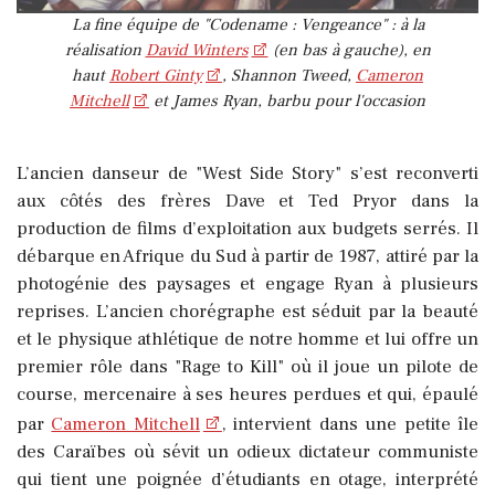
La fine équipe de "Codename : Vengeance" : à la
réalisation
David Winters
(en bas à gauche), en
haut
Robert Ginty
, Shannon Tweed,
Cameron
Mitchell
et James Ryan, barbu pour l'occasion
L’ancien danseur de "West Side Story" s’est reconverti
aux côtés des frères Dave et Ted Pryor dans la
production de films d’exploitation aux budgets serrés. Il
débarque en Afrique du Sud à partir de 1987, attiré par la
photogénie des paysages et engage Ryan à plusieurs
reprises. L’ancien chorégraphe est séduit par la beauté
et le physique athlétique de notre homme et lui offre un
premier rôle dans "Rage to Kill" où il joue un pilote de
course, mercenaire à ses heures perdues et qui, épaulé
par
Cameron Mitchell
, intervient dans une petite île
des Caraïbes où sévit un odieux dictateur communiste
qui tient une poignée d’étudiants en otage, interprété