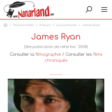
Rech
Personnalités
Acteurs
Les pointures
James Ryan
James Ryan
(1ère publication de cette bio : 2008)
Consulter la
filmographie
/ Consulter les
films
chroniqués