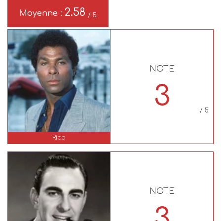
2.58
Moyenne :
/ 5
NOTE
3
/ 5
Rico
NOTE
3