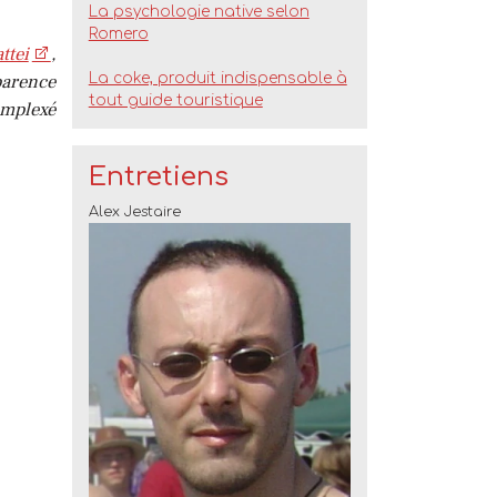
La psychologie native selon
Romero
ttei
,
parence
La coke, produit indispensable à
tout guide touristique
omplexé
Entretiens
Alex Jestaire