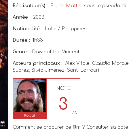
Réalisateur(s) :
Bruno Mattei
,
sous le pseudo de 
Année :
2003
Nationalité :
Italie / Philippines
Durée :
1h33
Genre :
Dawn of the Vincent
Acteurs principaux :
Alex Vitale, Claudio Morale
Suarez, Silvio Jimenez, Santi Larrauri
NOTE
3
/ 5
Kobal
Comment se procurer ce film ? Consulter sa cote