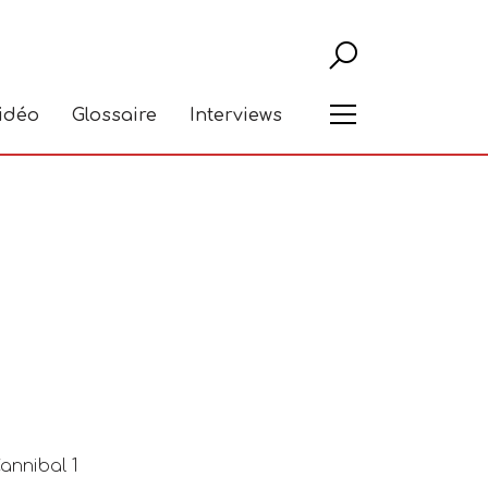
Recher
Menu
vidéo
Glossaire
Interviews
annibal 1