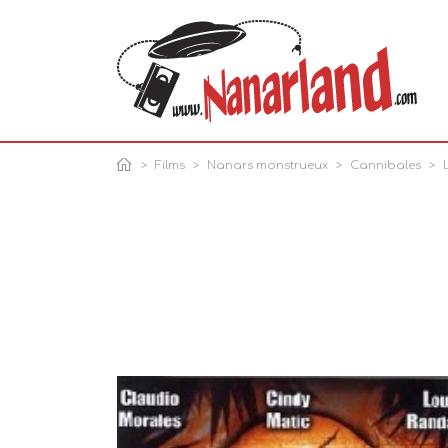
Films
Nanars monstrueux
Cannibales