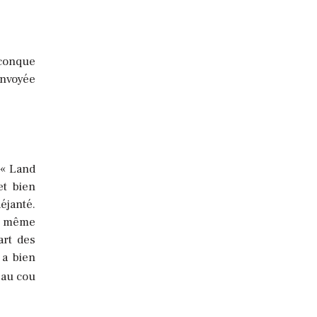
lconque
envoyée
 « Land
et bien
éjanté.
de même
art des
 a bien
'au cou